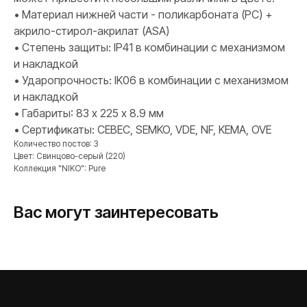
• Материал нижней части - поликарбоната (PC) +
акрило-стирол-акрилат (ASA)
• Степень защиты: IP41 в комбинации с механизмом
ПРОДУКЦИЯ
и накладкой
Розетки и выключатели
• Ударопрочность: IK06 в комбинации с механизмом
Розетки и выключатели Rocker
и накладкой
Toggle
• Габариты: 83 х 225 х 8.9 мм
Серия для улицы
• Сертификаты: CEBEC, SEMKO, VDE, NF, KEMA, OVE
Niko Home Control
Количество постов: 3
Цвет: Свинцово-серый (220)
Интернет-магазин
Коллекция "NIKO": Pure
Вас могут заинтересовать
О ФАБРИКЕ
МАТЕРИАЛЫ
История
Презентации
Наше время
База знаний
Контакты
Каталоги