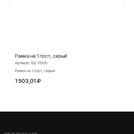
Toggle
Серия для улицы
Niko Home Control
Интернет-магазин
О ФАБРИКЕ
МАТЕРИАЛЫ
Рамка на 1 пост, серый
Артикул:
102-76100
История
Презентации
Рамка на 1 пост, серый
Наше время
База знаний
1 503,01
₽
Контакты
Каталоги
TELEGRAM
ДЗЕН
ВКОНТАКТЕ