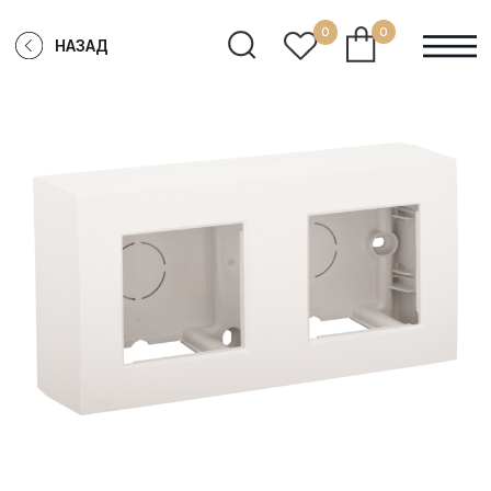
0
0
НАЗАД