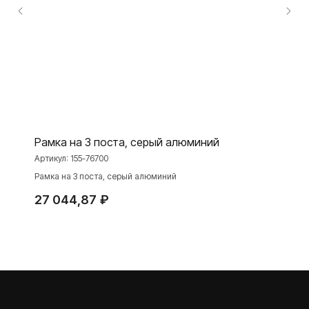
ПРОДУКЦИЯ
Розетки и выключатели
Розетки и выключатели Rocker
Toggle
Серия для улицы
Рамка на 3 поста, серый алюминий
Niko Home Control
Артикул:
155-76700
Интернет-магазин
Рамка на 3 поста, серый алюминий
27 044,87
₽
О ФАБРИКЕ
МАТЕРИАЛЫ
История
Презентации
Наше время
База знаний
Контакты
Каталоги