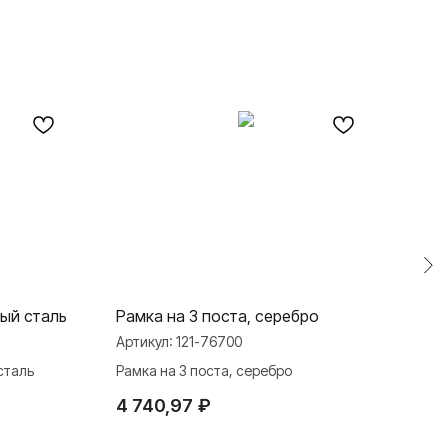
S
ный сталь
Рамка на 3 поста, серебро
Рамк
Артикул:
121-76700
Арти
сталь
Рамка на 3 поста, серебро
Рамк
4 740,97
₽
1 3
TELEGRAM