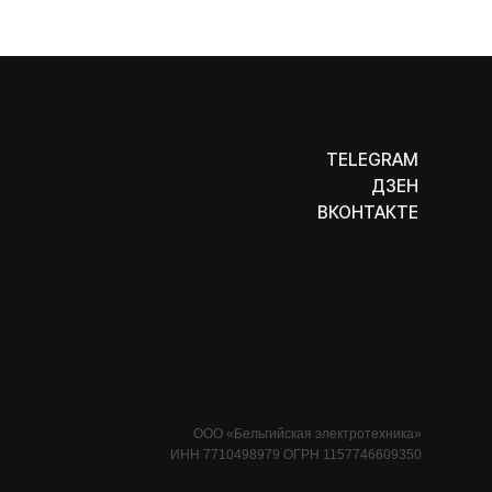
ДЗЕН
ВКОНТАКТЕ
ООО «Бельгийская электротехника»
ИНН 7710498979 ОГРН 1157746609350