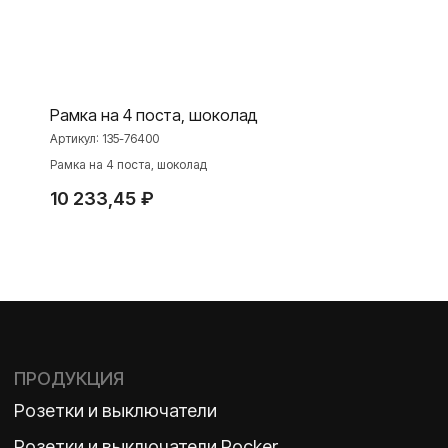
Niko Home Control
Интернет-магазин
Рамка на 4 поста, шоколад
О ФАБРИКЕ
МАТЕРИАЛЫ
Артикул:
135-76400
Рамка на 4 поста, шоколад
История
Презентации
Наше время
База знаний
10 233,45
₽
Контакты
Каталоги
TELEGRAM
ДЗЕН
ВКОНТАКТЕ