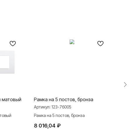
й матовый
Рамка на 5 постов, бронза
Рам
Артикул:
123-76005
Арти
атовый
Рамка на 5 постов, бронза
Рамк
8 016,04
₽
14 