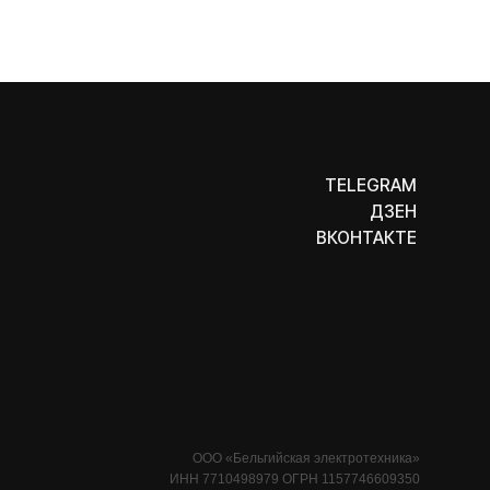
TELEGRAM
ДЗЕН
ВКОНТАКТЕ
ООО «Бельгийская электротехника»
ИНН 7710498979 ОГРН 1157746609350