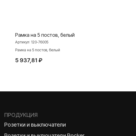
Niko Home Control
Интернет-магазин
Рамка на 5 постов, белый
О ФАБРИКЕ
МАТЕРИАЛЫ
Артикул:
120-76005
Рамка на 5 постов, белый
История
Презентации
Наше время
База знаний
5 937,81
₽
Контакты
Каталоги
TELEGRAM
ДЗЕН
ВКОНТАКТЕ