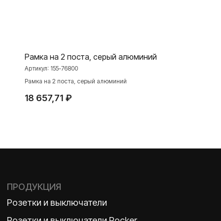
Niko Home Control
Интернет-магазин
Рамка на 2 поста, серый алюминий
О ФАБРИКЕ
МАТЕРИАЛЫ
Артикул:
155-76800
Рамка на 2 поста, серый алюминий
История
Презентации
Наше время
База знаний
18 657,71
₽
Контакты
Каталоги
TELEGRAM
ДЗЕН
ВКОНТАКТЕ