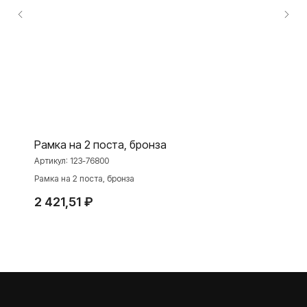
Розетки и выключатели Rocker
Toggle
Серия для улицы
Niko Home Control
Интернет-магазин
О ФАБРИКЕ
МАТЕРИАЛЫ
Рамка на 2 поста, бронза
История
Презентации
Артикул:
123-76800
Наше время
База знаний
Рамка на 2 поста, бронза
Контакты
Каталоги
2 421,51
₽
TELEGRAM
ДЗЕН
ВКОНТАКТЕ