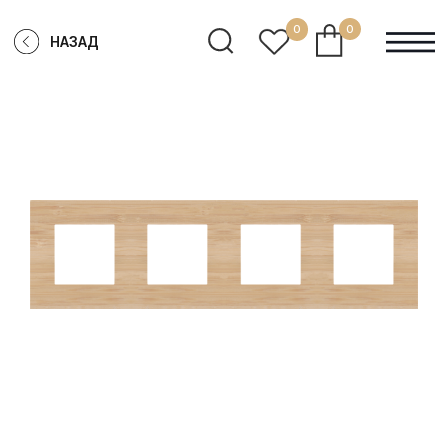
0
0
НАЗАД