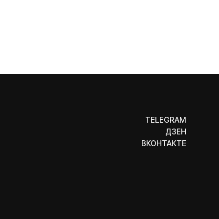
TELEGRAM
ДЗЕН
ВКОНТАКТЕ
ООО «Бельгийская электротехника»
ИНН 7710498979 ОГРН 1157746609350