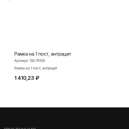
Toggle
Серия для улицы
Niko Home Control
Интернет-магазин
О ФАБРИКЕ
МАТЕРИАЛЫ
Рамка на 1 пост, антрацит
Артикул:
133-76100
История
Презентации
Рамка на 1 пост, антрацит
Наше время
База знаний
1 410,23
₽
Контакты
Каталоги
TELEGRAM
ДЗЕН
ВКОНТАКТЕ