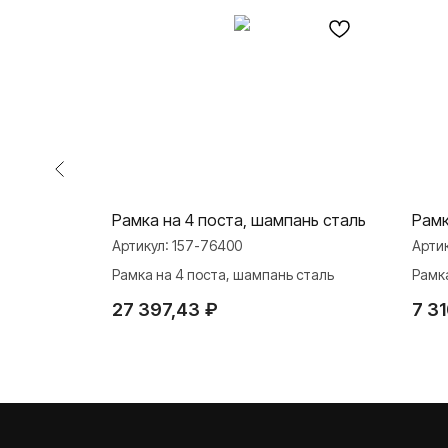
ая кость
Рамка на 4 поста, шампань сталь
Рамк
Артикул:
157-76400
Арти
ость
Рамка на 4 поста, шампань сталь
Рамка
27 397,43
₽
7 3
О ФАБРИКЕ
ПРОДУКЦИЯ
Розетки и выключате
История
Розетки и выключател
Наше время
Серия для улицы
Niko Home Control
Контакты