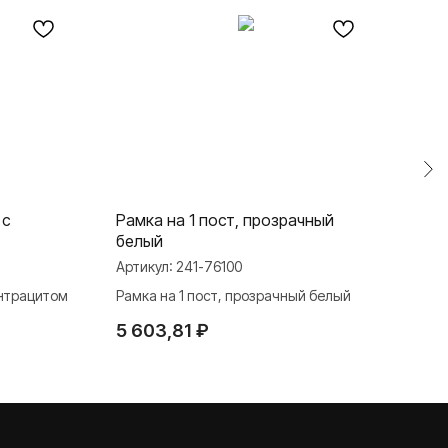
 с
Рамка на 1 пост, прозрачный
Рам
белый
Арти
Артикул:
241-76100
Рамк
антрацитом
Рамка на 1 пост, прозрачный белый
1 2
5 603,81
₽
TELEGRAM
ДЗЕН
ВКОНТАКТЕ