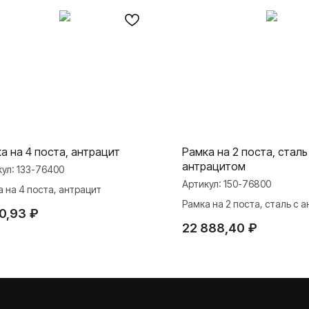
а на 4 поста, антрацит
Рамка на 2 поста, сталь
антрацитом
кул:
133-76400
Артикул:
150-76800
 на 4 поста, антрацит
Рамка на 2 поста, сталь с 
10,93
₽
22 888,40
₽
МАТЕРИАЛЫ
ли
Презентации
и Rocker Toggle
База знаний
Каталоги