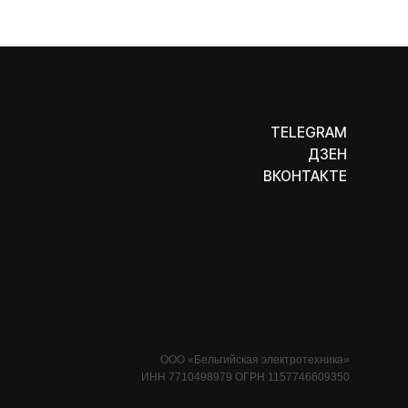
ДЗЕН
ВКОНТАКТЕ
ООО «Бельгийская электротехника»
ИНН 7710498979 ОГРН 1157746609350