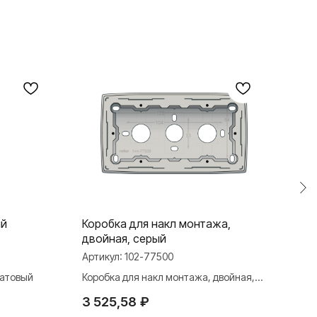
ый
Коробка для накл монтажа,
Рам
двойная, серый
Арти
Артикул:
102-77500
Рамк
матовый
Коробка для накл монтажа, двойная,
6 5
серый
3 525,58
₽
TELEGRAM