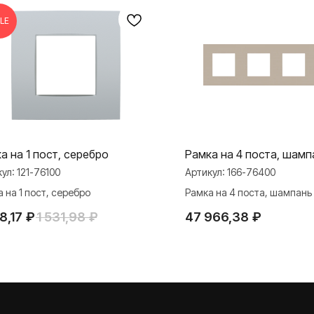
LE
а на 1 пост, серебро
Рамка на 4 поста, шамп
кул:
121-76100
Артикул:
166-76400
 на 1 пост, серебро
Рамка на 4 поста, шампань
8,17
₽
1 531,98
₽
47 966,38
₽
МАТЕРИАЛЫ
ли
Презентации
и Rocker Toggle
База знаний
Каталоги