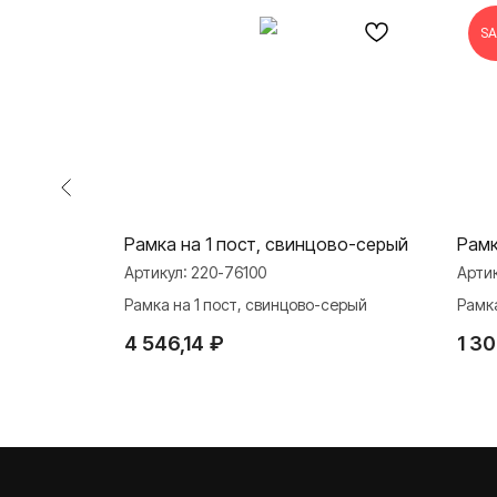
SA
Рамка на 1 пост, свинцово-серый
Рамк
Артикул:
220-76100
Арти
Рамка на 1 пост, свинцово-серый
Рамка
люминий
4 546,14
₽
1 30
О ФАБРИКЕ
ПРОДУКЦИЯ
Розетки и выключате
История
Розетки и выключател
Наше время
Серия для улицы
Niko Home Control
Контакты