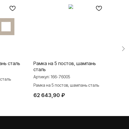
ань сталь
Рамка на 5 постов, шампань
Рам
сталь
бел
Артикул:
166-76005
Арти
 сталь
Рамка на 5 постов, шампань сталь
Рамк
62 643,90
₽
5 6
TELEGRAM
ДЗЕН
ВКОНТАКТЕ