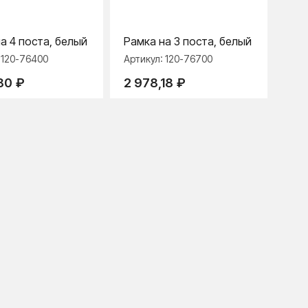
а 4 поста, белый
Рамка на 3 поста, белый
:
120-76400
Артикул:
120-76700
80
₽
2 978,18
₽