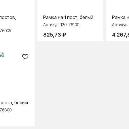
постов,
Рамка на 1 пост, белый
Рамка н
Артикул:
120-76100
Артикул
-76005
825,73
₽
4 267,
поста, белый
-76800