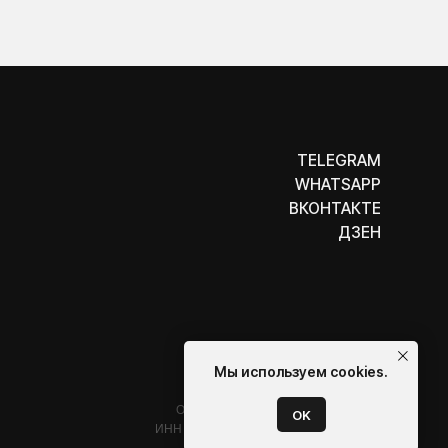
TELEGRAM
WHATSAPP
ВКОНТАКТЕ
ДЗЕН
ООО «Бельгийская электротехника»
ИНН 7710498979 ОГРН 1157746609350
Мы используем cookies.
OK