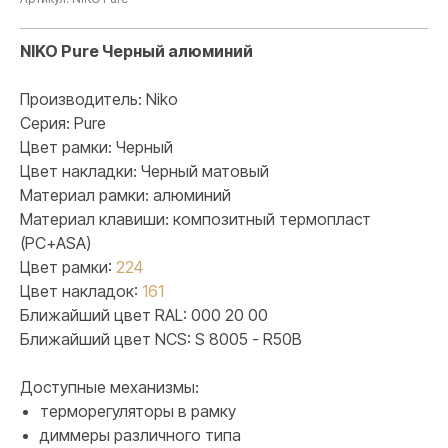
NIKO Pure Черный алюминий
Производитель: Niko
Серия: Pure
Цвет рамки: Черный
Цвет накладки: Черный матовый
Материал рамки: алюминий
Материал клавиши: композитный термопласт
(PC+ASA)
Цвет рамки:
224
Цвет накладок:
161
Ближайший цвет RAL: 000 20 00
Ближайший цвет NCS: S 8005 - R50B
ПРОДУКЦИЯ
Доступные механизмы:
Розетки и выключатели
терморегуляторы в рамку
Розетки и выключатели Rocker
диммеры различного типа