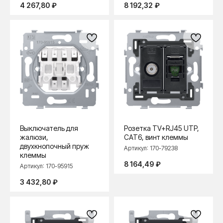
4 267,80
₽
8 192,32
₽
Выключатель для
Розетка TV+RJ45 UTP,
жалюзи,
CAT6, винт клеммы
двухкнопочный пруж
Артикул:
170-79238
клеммы
8 164,49
₽
Артикул:
170-95915
3 432,80
₽