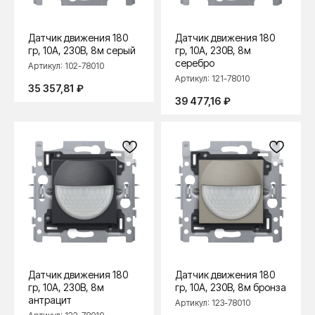
Датчик движения 180
Датчик движения 180
гр, 10А, 230В, 8м серый
гр, 10А, 230В, 8м
серебро
Артикул:
102-78010
Артикул:
121-78010
35 357,81
₽
39 477,16
₽
ПРОДУКЦИЯ
Розетки и выключатели
Розетки и выключатели Rocker
Toggle
Серия для улицы
Niko Home Control
Интернет-магазин
Датчик движения 180
Датчик движения 180
гр, 10А, 230В, 8м
гр, 10А, 230В, 8м бронза
антрацит
О ФАБРИКЕ
МАТЕРИАЛЫ
Артикул:
123-78010