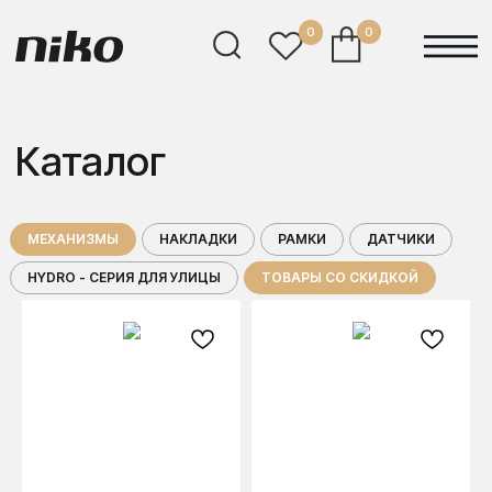
0
0
0
Каталог
МЕХАНИЗМЫ
НАКЛАДКИ
РАМКИ
ДАТЧИКИ
HYDRO - СЕРИЯ ДЛЯ УЛИЦЫ
ТОВАРЫ СО СКИДКОЙ